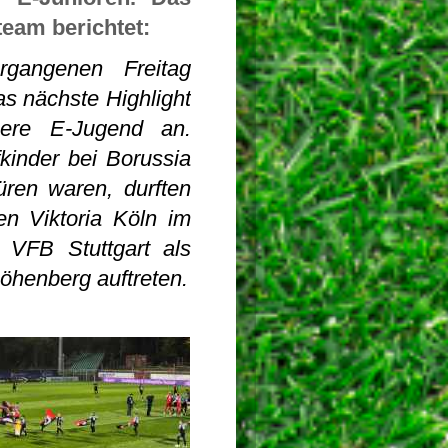
team berichtet:
gangenen Freitag
as nächste Highlight
sere E-Jugend an.
inder bei Borussia
en waren, durften
en Viktoria Köln im
 VFB Stuttgart als
henberg auftreten.