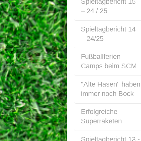
Spieltagbericht 15
– 24 / 25
Spieltagbericht 14
– 24/25
Fußballferien
Camps beim SCM
"Alte Hasen" haben
immer noch Bock
Erfolgreiche
Superraketen
Spieltagbericht 13 -