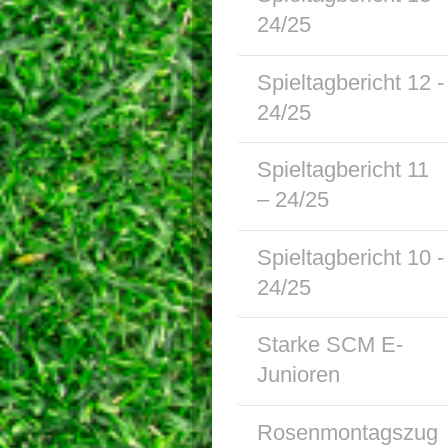
24/25
Spieltagbericht 12 -
24/25
Spieltagbericht 11
– 24/25
Spieltagbericht 10 -
24/25
Starke SCM E-
Junioren
Rosenmontagszug