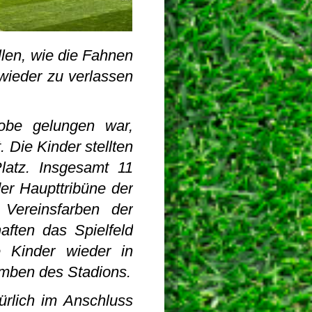
llen, wie die Fahnen
wieder zu verlassen
obe gelungen war,
t. Die Kinder stellten
latz. Insgesamt 11
er Haupttribüne der
 Vereinsfarben der
ften das Spielfeld
e Kinder wieder in
omben des Stadions.
ürlich im Anschluss