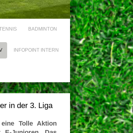
TENNIS
BADMINTON
V
INFOPOINT INTERN
 in der 3. Liga
 eine Tolle Aktion
r E-Junioren. Das