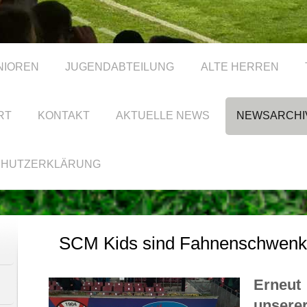
NIOREN
JUGENDABTEILUNG
ALTE HERREN
RT
KONTAKT
AKTUELLE NEWS
NEWSARCHI
CHUTZERKLÄRUNG
SCM Kids sind Fahnenschwenker
Erneut
unsere