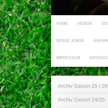
HOME
VEREIN
SE
BOSSE JONGE
ANFAH
IMPRESSUM
DATENS
Archiv Saison 25 / 26
Archiv Saison 24/25