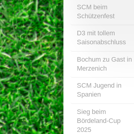
SCM beim
Schützenfest
D3 mit tollem
Saisonabschluss
Bochum zu Gast in
Merzenich
SCM Jugend in
Spanien
Sieg beim
Bördeland-Cup
2025