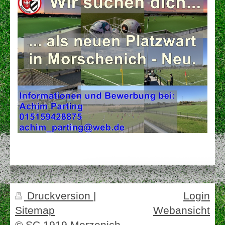
Druckversion
|
Login
Sitemap
Webansicht
© SC 1919 Merzenich