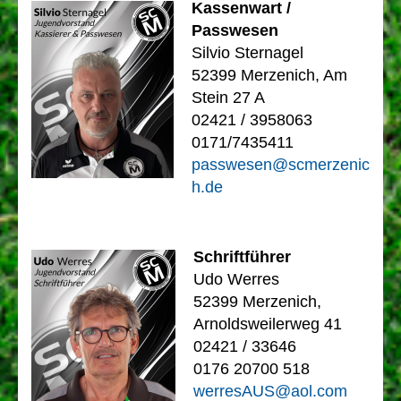
Kassenwart /
Passwesen
Silvio Sternagel
52399 Merzenich, Am
Stein 27 A
02421 / 3958063
0171/7435411
passwesen@scmerzenic
h.de
Schriftführer
Udo Werres
52399 Merzenich,
Arnoldsweilerweg 41
02421 / 33646
0176 20700 518
werresAUS@aol.com