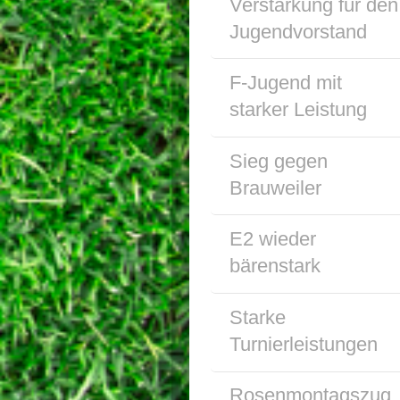
Verstärkung für den
Jugendvorstand
F-Jugend mit
starker Leistung
Sieg gegen
Brauweiler
E2 wieder
bärenstark
Starke
Turnierleistungen
Rosenmontagszug