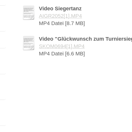
Video Siegertanz
AIGR2052[1].MP4
MP4 Datei [8.7 MB]
Video "Glückwunsch zum Turniersie
SKOM0694[1].MP4
MP4 Datei [6.6 MB]