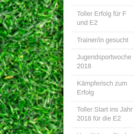
Toller Erfolg für F
und E2
Trainer/in gesucht
Jugendsportwoche
2018
Kämpferisch zum
Erfolg
Toller Start ins Jahr
2018 für die E2