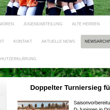
NIOREN
JUGENDABTEILUNG
ALTE HERREN
RT
KONTAKT
AKTUELLE NEWS
NEWSARCHI
CHUTZERKLÄRUNG
Doppelter Turniersieg f
Saisonvorbereitu
D-Junioren in Dü