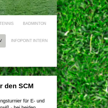
TENNIS
BADMINTON
V
INFOPOINT INTERN
ür den SCM
ngsturnier für E- und
rwiß - bei beiden