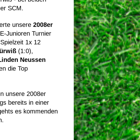
 der SCM.
erte unsere
2008er
E-Junioren Turnier
Spielzeit 1x 12
ürwiß
(1:0),
Linden Neussen
en die Top
ten unsere 2008er
s bereits in einer
gehts es kommenden
n.