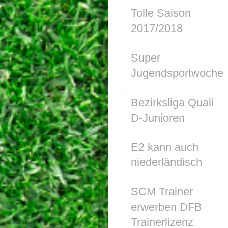
Tolle Saison
2017/2018
Super
Jugendsportwoche
Bezirksliga Quali
D-Junioren
E2 kann auch
niederländisch
SCM Trainer
erwerben DFB
Trainerlizenz