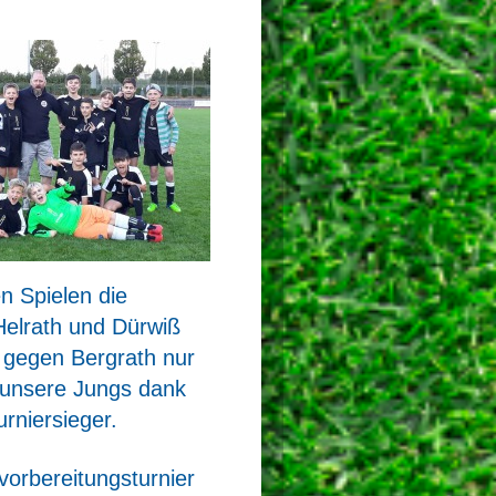
en Spielen die
elrath und Dürwiß
 gegen Bergrath nur
unsere Jungs dank
rniersieger.
rbereitungsturnier