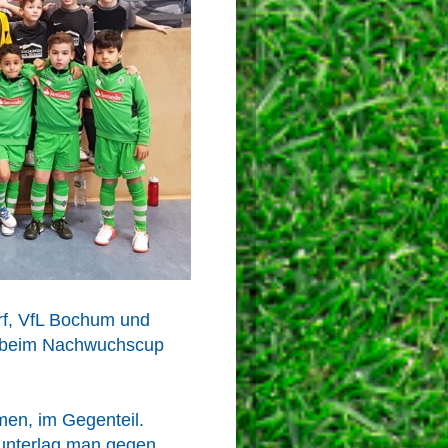
rf, VfL Bochum und
1 beim Nachwuchscup
men, im Gegenteil.
unterlag man gegen