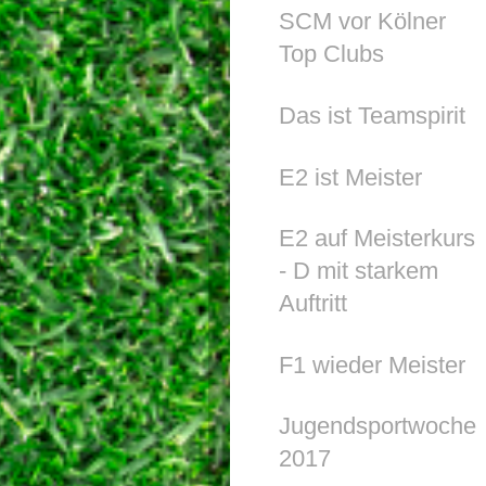
SCM vor Kölner
Top Clubs
Das ist Teamspirit
E2 ist Meister
E2 auf Meisterkurs
- D mit starkem
Auftritt
F1 wieder Meister
Jugendsportwoche
2017