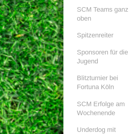
SCM Teams ganz
oben
Spitzenreiter
Sponsoren für die
Jugend
Blitzturnier bei
Fortuna Köln
SCM Erfolge am
Wochenende
Underdog mit