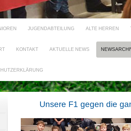
NIOREN
JUGENDABTEILUNG
ALTE HERREN
RT
KONTAKT
AKTUELLE NEWS
NEWSARCHI
CHUTZERKLÄRUNG
Unsere F1 gegen die ga