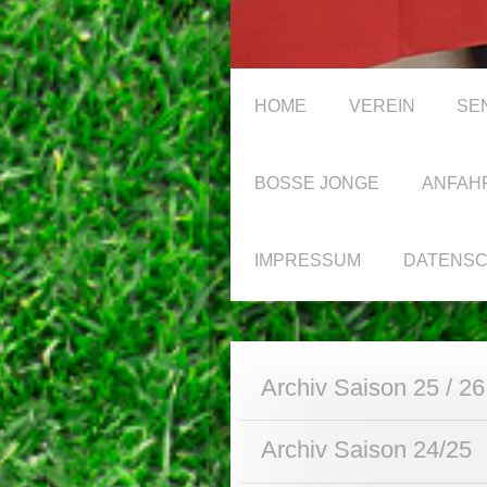
HOME
VEREIN
SE
BOSSE JONGE
ANFAH
IMPRESSUM
DATENS
Archiv Saison 25 / 26
Archiv Saison 24/25