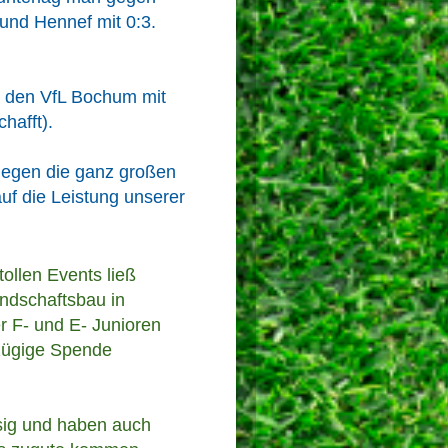
und Hennef mit 0:3.
n den VfL Bochum mit
hafft).
 gegen die ganz großen
auf die Leistung unserer
ollen Events ließ
ndschaftsbau in
r F- und E- Junioren
ßzügige Spende
esig und haben auch