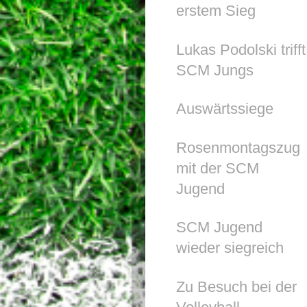
erstem Sieg
Lukas Podolski trifft
SCM Jungs
Auswärtssiege
Rosenmontagszug
mit der SCM
Jugend
SCM Jugend
wieder siegreich
Zu Besuch bei der