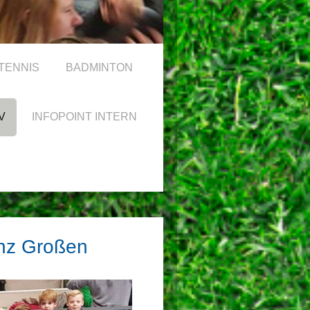
TENNIS
BADMINTON
V
INFOPOINT INTERN
nz Großen