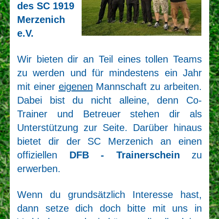
des SC 1919
Merzenich
e.V.
Wir bieten dir an Teil eines tollen Teams
zu werden und für mindestens ein Jahr
mit einer
eigenen
Mannschaft zu arbeiten.
Dabei bist du nicht alleine, denn Co-
Trainer und Betreuer stehen dir als
Unterstützung zur Seite. Darüber hinaus
bietet dir der SC Merzenich an einen
offiziellen
DFB - Trainerschein
zu
erwerben.
Wenn du grundsätzlich Interesse hast,
dann setze dich doch bitte mit uns in