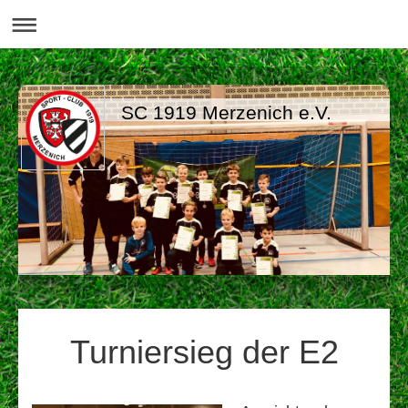
SC 1919 Merzenich e.V.
Turniersieg der E2