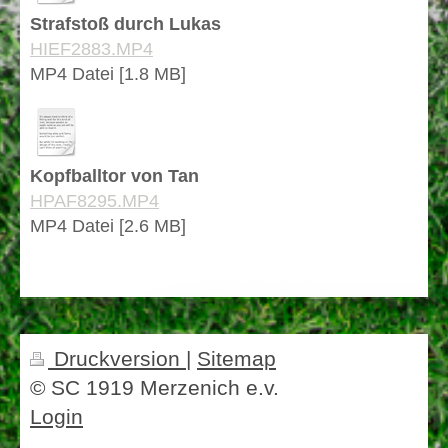
Strafstoß durch Lukas
HIEF2883.MP4
MP4 Datei [1.8 MB]
Kopfballtor von Tan
HPAF8295.MP4
MP4 Datei [2.6 MB]
Druckversion
|
Sitemap
© SC 1919 Merzenich e.v.
Login