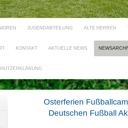
NIOREN
JUGENDABTEILUNG
ALTE HERREN
RT
KONTAKT
AKTUELLE NEWS
NEWSARCHI
CHUTZERKLÄRUNG
Osterferien Fußballca
Deutschen Fußball A