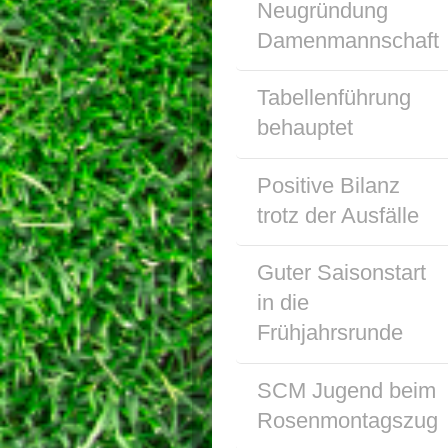
Neugründung
Damenmannschaft
Tabellenführung
behauptet
Positive Bilanz
trotz der Ausfälle
Guter Saisonstart
in die
Frühjahrsrunde
SCM Jugend beim
Rosenmontagszug