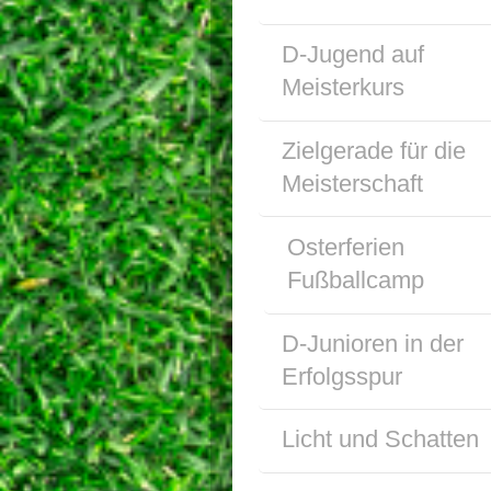
D-Jugend auf
Meisterkurs
Zielgerade für die
Meisterschaft
Osterferien
Fußballcamp
D-Junioren in der
Erfolgsspur
Licht und Schatten