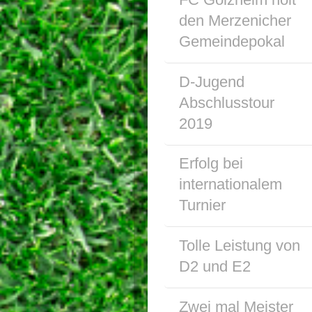
den Merzenicher
Gemeindepokal
D-Jugend
Abschlusstour
2019
Erfolg bei
internationalem
Turnier
Tolle Leistung von
D2 und E2
Zwei mal Meister