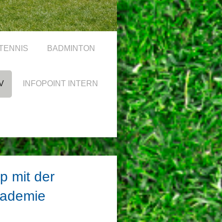
TENNIS
BADMINTON
V
INFOPOINT INTERN
mp
mit der
kademie