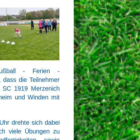
ßball - Ferien -
 dass die Teilnehmer
es SC 1919 Merzenich
heim und Winden mit
Uhr drehte sich dabei
ch viele Übungen zu
dfertigkeiten sowie