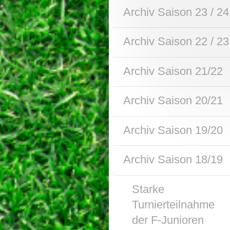
Archiv Saison 23 / 24
Archiv Saison 22 / 23
Archiv Saison 21/22
Archiv Saison 20/21
Archiv Saison 19/20
Archiv Saison 18/19
Starke
Turnierteilnahme
der F-Junioren